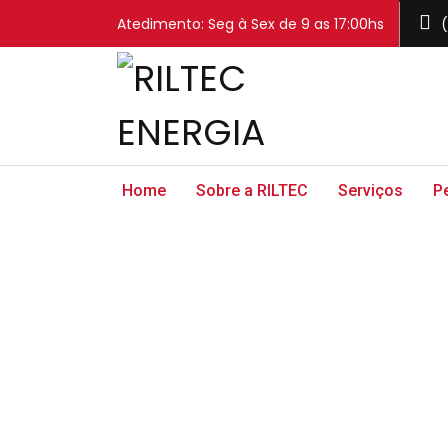
Atedimento: Seg à Sex de 9 as 17:00hs
(
Home
Sobre a RILTEC
Serviços
P