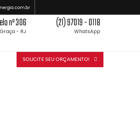
nergia.com.br
elo nº 306
(21) 97019 - 0118
 Graça - RJ
WhatsApp
SOLICITE SEU ORÇAMENTO!