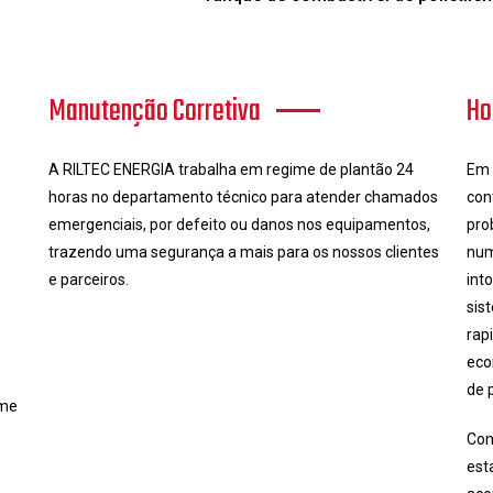
Manutenção Corretiva
Ho
A RILTEC ENERGIA trabalha em regime de plantão 24
Em 
horas no departamento técnico para atender chamados
con
emergenciais, por defeito ou danos nos equipamentos,
pro
trazendo uma segurança a mais para os nossos clientes
num
e parceiros.
int
sis
rap
eco
de 
rme
Con
est
o