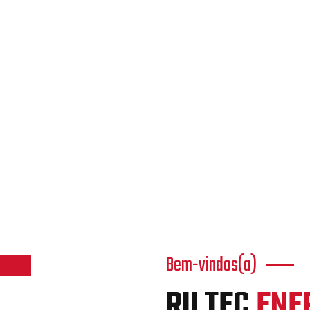
Bem-vindos(a)
RILTEC
ENE